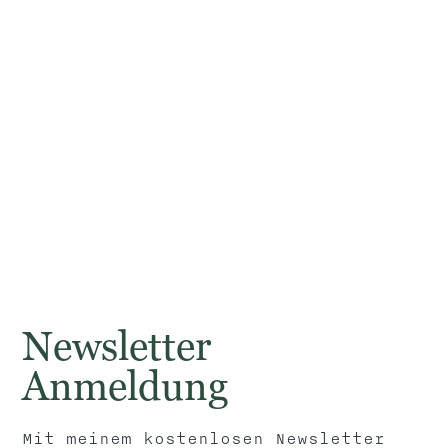
So findest du zu mir
Meine Praxis befindet sich in der
Griesgasse 11 im 3. Stock – direkt
bei Mangolds.
Parken kannst du überall in der
Newsletter
blauen Zone (kostenpflichtig).
Anmeldung
Google Maps Link
Mit meinem kostenlosen Newsletter