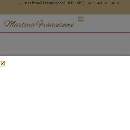
martina@francesconi-kin.at
+43 664 78 65 322