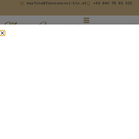
martina@francesconi-kin.at
+43 664 78 65 322
Tag:
19. August 2022
An der Krise in unserer Beziehung
hat allein mein Partner Schuld,
oder doch nicht?