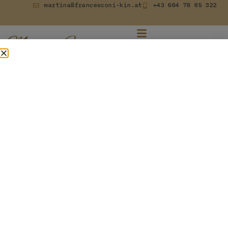
martina@francesconi-kin.at
+43 664 78 65 322
Tag:
22. Oktober 2023
Was ist Kinesiologie und wie hilft
sie bei Beziehungsproblemen